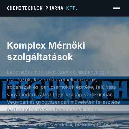
CHEMITECHNIK PHARMA
KFT.
Menü
Komplex Mérnöki
szolgáltatások
Laboratóriumok, pilot üzemek, alapanyaggyártó
csarnokok, kiszerelő üzemek, raktárak,
irodaházak és ipari csarnokok építése, felújítása
vagy modernizálása teljes szakági vertikumban.
Vegyipari és gyógyszeripari műveletek fejlesztése
partnerintézmények bevonásával. Egyedi
problémák megoldása speciális igények
kielégítésére. Munkavédelmi, biztonságtechnikai,