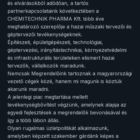
és elvárásokból adódóan, a tartós
partnerkapcsolataink következtében a
CHEMITECHNIK PHARMA Kft. több éve
meghatározó szereplője a hazai műszaki tervezői és
géptervezői tevékenységeknek.
Építészeti, épületgépészeti, technológiai,
géptervezési, irányítástechnikai, környezetvédelmi
és infrastrukturális területeken elismert hazai
tervezők, vállalkozók maradunk.
Nemcsak Megrendelőink tartoznak a magyarországi
vezető cégek közé, hanem mi magunk is köztük
akarunk maradni.
A jelenlegi piac megtartása mellett
tevékenységbővítést végzünk, amelynek alapja az
egyedi fejlesztések a megrendelők bevonásával és
így a több lábon állás.
Olyan rugalmas üzletpolitikát alkalmazunk,
amelyben képzett szakember gárdánk képes a