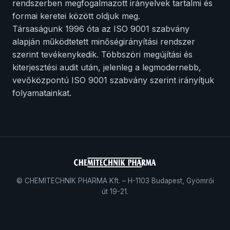
rendszerben megfogalmazott irányelvek tartalmi és
formai keretei között oldjuk meg.
Társaságunk 1996 óta az ISO 9001 szabvány
alapján működtetett minőségirányítási rendszer
szerint tevékenykedik. Többszöri megújítási és
kiterjesztési audit után, jelenleg a legmodernebb,
vevőközpontú ISO 9001 szabvány szerint irányítjuk
folyamatainkat.
© CHEMITECHNIK PHARMA Kft. – H-1103 Budapest, Gyömrői
út 19-21.