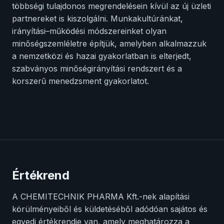
többségi tulajdonos megrendelésein kívül az új üzleti
partnereket is kiszolgálni. Munkakultúránkat,
irányítási–működési módszereinket olyan
minőségszemléletre építjük, amelyben alkalmazzuk
a nemzetközi és hazai gyakorlatban is elterjedt,
szabványos minőségirányítási rendszert és a
korszerű menedzsment gyakorlatot.
Értékrend
A CHEMITECHNIK PHARMA Kft.-nek alapítási
körülményeiből és küldetéséből adódóan sajátos és
egyedi értékrendje van, amely meghatározza a