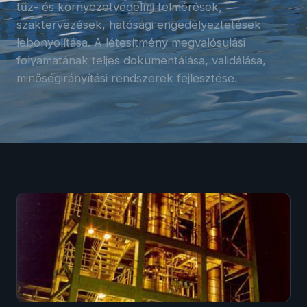
tűz- és környezetvédelmi felmérések,
szaktervezések, hatósági engedélyeztetések
lebonyolítása. A létesítmény megvalósulási
folyamatának teljes dokumentálása, validálása,
minőségirányítási rendszerek fejlesztése.