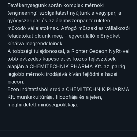
Tevékenységünk során komplex mérnöki
(engineering) szolgáltatást nyújtunk a vegyipar, a
gyógyszeripar és az élelmiszeripar területén
működő vállalatoknak. Átfogó műszaki és vállalkozói
feladatokat oldunk meg, – egyedülálló előnyöket
kínálva megrendelőinek.
A többségi tulajdonossal, a Richter Gedeon NyRt-vel
több évtizedes kapcsolat és közös fejlesztések
alapján a CHEMITECHNIK PHARMA Kft. az iparág
legjobb mérnöki irodájává kíván fejlődni a hazai
piacon.
Ezen indíttatásból ered a CHEMITECHNIK PHARMA
Kft. munkakultúrája, filozófiája és a jelen,
meghirdetett minőségpolitikája.