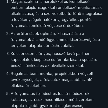
Magas szakmai ismeretekkel és kiemelkedő
emberi tulajdonságokkal rendelkező munkatársak
alkalmazása, és a szervezetbe történő integrálása
a tevékenységek hatékony, ügyfélközpontú,
folyamatszemléletű végzése érdekében.
Az erőforrások optimális kihasználása a
folyamatok állandó figyelemmel kísérésével, és a
tényeken alapuló döntéshozatallal.
Kölcsönösen előnyös, hosszú távú partneri
kapcsolatok kiépítése és fenntartása a speciális
beszállítóinkkal és az alvállalkozóinkkal.
Rugalmas team munka, projektekben végzett
tevékenységek, a feladatok magasabb szintű
ellátása érdekében.
A folyamatos fejlődést biztosító módszerek
kutatása, az összehasonlításos módszereken
alapuló legjobb gyakorlat megkeresése,