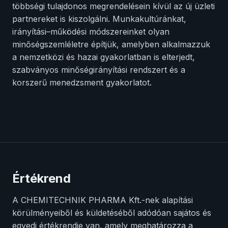
többségi tulajdonos megrendelésein kívül az új üzleti
partnereket is kiszolgálni. Munkakultúránkat,
irányítási–működési módszereinket olyan
minőségszemléletre építjük, amelyben alkalmazzuk
a nemzetközi és hazai gyakorlatban is elterjedt,
szabványos minőségirányítási rendszert és a
korszerű menedzsment gyakorlatot.
Értékrend
A CHEMITECHNIK PHARMA Kft.-nek alapítási
körülményeiből és küldetéséből adódóan sajátos és
egyedi értékrendje van, amely meghatározza a