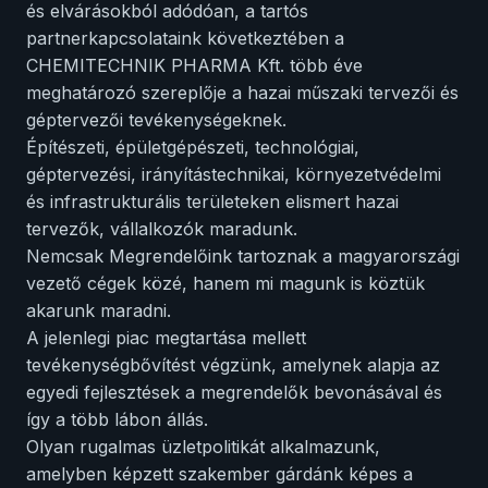
és elvárásokból adódóan, a tartós
partnerkapcsolataink következtében a
CHEMITECHNIK PHARMA Kft. több éve
meghatározó szereplője a hazai műszaki tervezői és
géptervezői tevékenységeknek.
Építészeti, épületgépészeti, technológiai,
géptervezési, irányítástechnikai, környezetvédelmi
és infrastrukturális területeken elismert hazai
tervezők, vállalkozók maradunk.
Nemcsak Megrendelőink tartoznak a magyarországi
vezető cégek közé, hanem mi magunk is köztük
akarunk maradni.
A jelenlegi piac megtartása mellett
tevékenységbővítést végzünk, amelynek alapja az
egyedi fejlesztések a megrendelők bevonásával és
így a több lábon állás.
Olyan rugalmas üzletpolitikát alkalmazunk,
amelyben képzett szakember gárdánk képes a