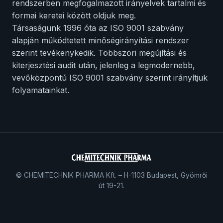
rendszerben megfogalmazott irányelvek tartalmi és
formai keretei között oldjuk meg.
Társaságunk 1996 óta az ISO 9001 szabvány
alapján működtetett minőségirányítási rendszer
szerint tevékenykedik. Többszöri megújítási és
kiterjesztési audit után, jelenleg a legmodernebb,
vevőközpontú ISO 9001 szabvány szerint irányítjuk
folyamatainkat.
© CHEMITECHNIK PHARMA Kft. – H-1103 Budapest, Gyömrői
út 19-21.