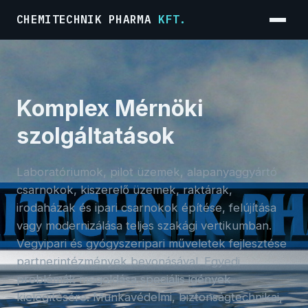
CHEMITECHNIK PHARMA
KFT.
Menü
Komplex Mérnöki
szolgáltatások
Laboratóriumok, pilot üzemek, alapanyaggyártó
csarnokok, kiszerelő üzemek, raktárak,
irodaházak és ipari csarnokok építése, felújítása
vagy modernizálása teljes szakági vertikumban.
Vegyipari és gyógyszeripari műveletek fejlesztése
partnerintézmények bevonásával. Egyedi
problémák megoldása speciális igények
kielégítésére. Munkavédelmi, biztonságtechnikai,