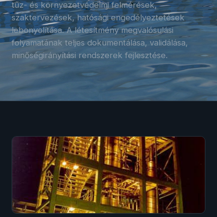
tűz- és környezetvédelmi felmérések,
szaktervezések, hatósági engedélyeztetések
lebonyolítása. A létesítmény megvalósulási
folyamatának teljes dokumentálása, validálása,
minőségirányítási rendszerek fejlesztése.