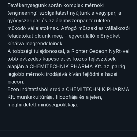
Tevékenységünk során komplex mérnöki
(engineering) szolgáltatást nyújtunk a vegyipar, a
gyógyszeripar és az élelmiszeripar területén
működő vállalatoknak. Átfogó műszaki és vállalkozói
feladatokat oldunk meg, – egyedülálló előnyöket
kínálva megrendelőinek.
A többségi tulajdonossal, a Richter Gedeon NyRt-vel
több évtizedes kapcsolat és közös fejlesztések
alapján a CHEMITECHNIK PHARMA Kft. az iparág
legjobb mérnöki irodájává kíván fejlődni a hazai
piacon.
Ezen indíttatásból ered a CHEMITECHNIK PHARMA
Kft. munkakultúrája, filozófiája és a jelen,
meghirdetett minőségpolitikája.