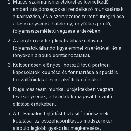
Magas szakmai ismeretekkel és kiemelkedő
emberi tulajdonságokkal rendelkező munkatársak
alkalmazása, és a szervezetbe történő integrálása
a tevékenységek hatékony, ügyfélközpontú,
folyamatszemléletű végzése érdekében.
Az erőforrások optimális kihasználása a
folyamatok állandó figyelemmel kísérésével, és a
tényeken alapuló döntéshozatallal.
Kölcsönösen előnyös, hosszú távú partneri
kapcsolatok kiépítése és fenntartása a speciális
beszállítóinkkal és az alvállalkozóinkkal.
Rugalmas team munka, projektekben végzett
tevékenységek, a feladatok magasabb szintű
ellátása érdekében.
A folyamatos fejlődést biztosító módszerek
kutatása, az összehasonlításos módszereken
alapuló legjobb gyakorlat megkeresése,