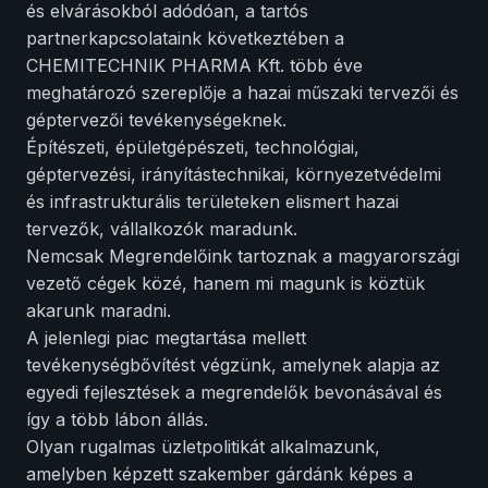
és elvárásokból adódóan, a tartós
partnerkapcsolataink következtében a
CHEMITECHNIK PHARMA Kft. több éve
meghatározó szereplője a hazai műszaki tervezői és
géptervezői tevékenységeknek.
Építészeti, épületgépészeti, technológiai,
géptervezési, irányítástechnikai, környezetvédelmi
és infrastrukturális területeken elismert hazai
tervezők, vállalkozók maradunk.
Nemcsak Megrendelőink tartoznak a magyarországi
vezető cégek közé, hanem mi magunk is köztük
akarunk maradni.
A jelenlegi piac megtartása mellett
tevékenységbővítést végzünk, amelynek alapja az
egyedi fejlesztések a megrendelők bevonásával és
így a több lábon állás.
Olyan rugalmas üzletpolitikát alkalmazunk,
amelyben képzett szakember gárdánk képes a