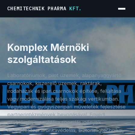
CHEMITECHNIK PHARMA
KFT.
Menü
Komplex Mérnöki
szolgáltatások
Laboratóriumok, pilot üzemek, alapanyaggyártó
csarnokok, kiszerelő üzemek, raktárak,
irodaházak és ipari csarnokok építése, felújítása
vagy modernizálása teljes szakági vertikumban.
Vegyipari és gyógyszeripari műveletek fejlesztése
partnerintézmények bevonásával. Egyedi
problémák megoldása speciális igények
kielégítésére. Munkavédelmi, biztonságtechnikai,