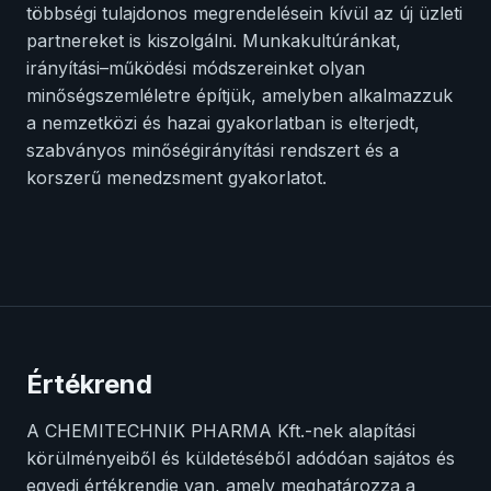
többségi tulajdonos megrendelésein kívül az új üzleti
partnereket is kiszolgálni. Munkakultúránkat,
irányítási–működési módszereinket olyan
minőségszemléletre építjük, amelyben alkalmazzuk
a nemzetközi és hazai gyakorlatban is elterjedt,
szabványos minőségirányítási rendszert és a
korszerű menedzsment gyakorlatot.
Értékrend
A CHEMITECHNIK PHARMA Kft.-nek alapítási
körülményeiből és küldetéséből adódóan sajátos és
egyedi értékrendje van, amely meghatározza a