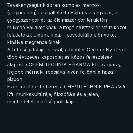
Tevékenységünk során komplex mérnöki
(engineering) szolgáltatást nyújtunk a vegyipar, a
gyógyszeripar és az élelmiszeripar területén
működő vállalatoknak. Átfogó műszaki és vállalkozói
feladatokat oldunk meg, – egyedülálló előnyöket
kínálva megrendelőinek.
A többségi tulajdonossal, a Richter Gedeon NyRt-vel
több évtizedes kapcsolat és közös fejlesztések
alapján a CHEMITECHNIK PHARMA Kft. az iparág
legjobb mérnöki irodájává kíván fejlődni a hazai
piacon.
Ezen indíttatásból ered a CHEMITECHNIK PHARMA
Kft. munkakultúrája, filozófiája és a jelen,
meghirdetett minőségpolitikája.