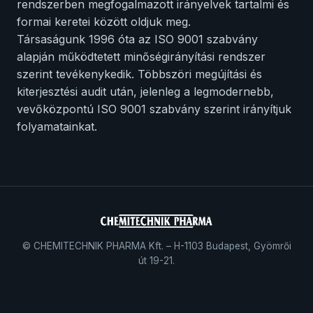
rendszerben megfogalmazott irányelvek tartalmi és
formai keretei között oldjuk meg.
Társaságunk 1996 óta az ISO 9001 szabvány
alapján működtetett minőségirányítási rendszer
szerint tevékenykedik. Többszöri megújítási és
kiterjesztési audit után, jelenleg a legmodernebb,
vevőközpontú ISO 9001 szabvány szerint irányítjuk
folyamatainkat.
© CHEMITECHNIK PHARMA Kft. – H-1103 Budapest, Gyömrői
út 19-21.