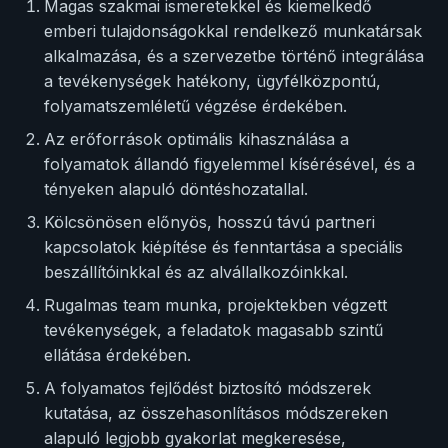
Magas szakmai ismeretekkel és kiemelkedő
emberi tulajdonságokkal rendelkező munkatársak
alkalmazása, és a szervezetbe történő integrálása
a tevékenységek hatékony, ügyfélközpontú,
folyamatszemléletű végzése érdekében.
Az erőforrások optimális kihasználása a
folyamatok állandó figyelemmel kísérésével, és a
tényeken alapuló döntéshozatallal.
Kölcsönösen előnyös, hosszú távú partneri
kapcsolatok kiépítése és fenntartása a speciális
beszállítóinkkal és az alvállalkozóinkkal.
Rugalmas team munka, projektekben végzett
tevékenységek, a feladatok magasabb szintű
ellátása érdekében.
A folyamatos fejlődést biztosító módszerek
kutatása, az összehasonlításos módszereken
alapuló legjobb gyakorlat megkeresése,