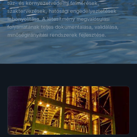
tűz- és környezetvédelmi felmérések,
szaktervezések, hatósági engedélyeztetések
lebonyolítása. A létesítmény megvalósulási
folyamatának teljes dokumentálása, validálása,
minőségirányítási rendszerek fejlesztése.