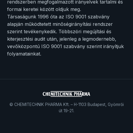
rendszerben megfogalmazott irányelvek tartalmi és
formai keretei között oldjuk meg.
Társaságunk 1996 óta az ISO 9001 szabvány
alapján működtetett minőségirányítási rendszer
szerint tevékenykedik. Többszöri megújítási és
kiterjesztési audit után, jelenleg a legmodernebb,
vevőközpontú ISO 9001 szabvány szerint irányítjuk
folyamatainkat.
© CHEMITECHNIK PHARMA Kft. – H-1103 Budapest, Gyömrői
út 19-21.