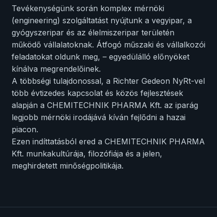
Tevékenységünk során komplex mérnöki
(engineering) szolgáltatást nyújtunk a vegyipar, a
gyógyszeripar és az élelmiszeripar területén
működő vállalatoknak. Átfogó műszaki és vállalkozói
feladatokat oldunk meg, – egyedülálló előnyöket
kínálva megrendelőinek.
A többségi tulajdonossal, a Richter Gedeon NyRt-vel
több évtizedes kapcsolat és közös fejlesztések
alapján a CHEMITECHNIK PHARMA Kft. az iparág
legjobb mérnöki irodájává kíván fejlődni a hazai
piacon.
Ezen indíttatásból ered a CHEMITECHNIK PHARMA
Kft. munkakultúrája, filozófiája és a jelen,
meghirdetett minőségpolitikája.