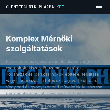
CHEMITECHNIK PHARMA
KFT.
Menü
Komplex Mérnöki
szolgáltatások
Laboratóriumok, pilot üzemek, alapanyaggyártó
csarnokok, kiszerelő üzemek, raktárak,
irodaházak és ipari csarnokok építése, felújítása
vagy modernizálása teljes szakági vertikumban.
Vegyipari és gyógyszeripari műveletek fejlesztése
partnerintézmények bevonásával. Egyedi
problémák megoldása speciális igények
kielégítésére. Munkavédelmi, biztonságtechnikai,