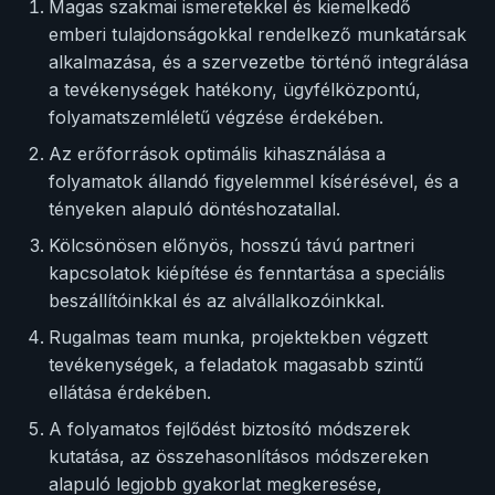
Magas szakmai ismeretekkel és kiemelkedő
emberi tulajdonságokkal rendelkező munkatársak
alkalmazása, és a szervezetbe történő integrálása
a tevékenységek hatékony, ügyfélközpontú,
folyamatszemléletű végzése érdekében.
Az erőforrások optimális kihasználása a
folyamatok állandó figyelemmel kísérésével, és a
tényeken alapuló döntéshozatallal.
Kölcsönösen előnyös, hosszú távú partneri
kapcsolatok kiépítése és fenntartása a speciális
beszállítóinkkal és az alvállalkozóinkkal.
Rugalmas team munka, projektekben végzett
tevékenységek, a feladatok magasabb szintű
ellátása érdekében.
A folyamatos fejlődést biztosító módszerek
kutatása, az összehasonlításos módszereken
alapuló legjobb gyakorlat megkeresése,