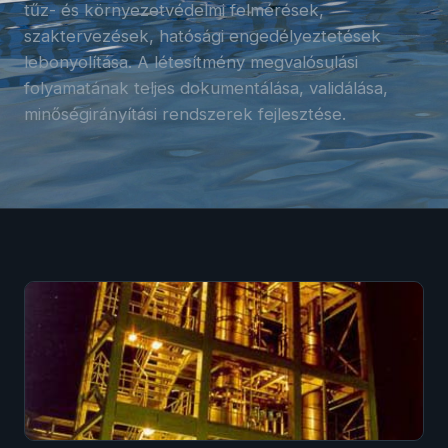
tűz- és környezetvédelmi felmérések,
szaktervezések, hatósági engedélyeztetések
lebonyolítása. A létesítmény megvalósulási
folyamatának teljes dokumentálása, validálása,
minőségirányítási rendszerek fejlesztése.