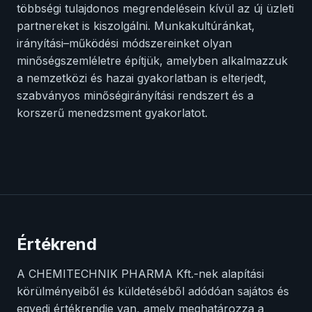
többségi tulajdonos megrendelésein kívül az új üzleti
partnereket is kiszolgálni. Munkakultúránkat,
irányítási–működési módszereinket olyan
minőségszemléletre építjük, amelyben alkalmazzuk
a nemzetközi és hazai gyakorlatban is elterjedt,
szabványos minőségirányítási rendszert és a
korszerű menedzsment gyakorlatot.
Értékrend
A CHEMITECHNIK PHARMA Kft.-nek alapítási
körülményeiből és küldetéséből adódóan sajátos és
egyedi értékrendje van, amely meghatározza a