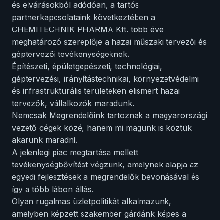
és elvárásokból adódóan, a tartós
partnerkapcsolataink következtében a
CHEMITECHNIK PHARMA Kft. több éve
meghatározó szereplője a hazai műszaki tervezői és
géptervezői tevékenységeknek.
Építészeti, épületgépészeti, technológiai,
géptervezési, irányítástechnikai, környezetvédelmi
és infrastrukturális területeken elismert hazai
tervezők, vállalkozók maradunk.
Nemcsak Megrendelőink tartoznak a magyarországi
vezető cégek közé, hanem mi magunk is köztük
akarunk maradni.
A jelenlegi piac megtartása mellett
tevékenységbővítést végzünk, amelynek alapja az
egyedi fejlesztések a megrendelők bevonásával és
így a több lábon állás.
Olyan rugalmas üzletpolitikát alkalmazunk,
amelyben képzett szakember gárdánk képes a